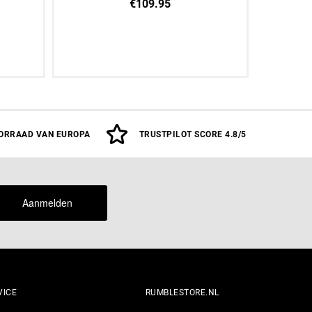
€109.95
oegen
12 OZ
14 OZ
16 OZ
ORRAAD VAN EUROPA
TRUSTPILOT SCORE 4.8/5
Aanmelden
VICE
RUMBLESTORE.NL