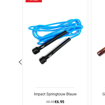
Hill Pro
Impact Springtouw Blauw
G
€6.95
€8.95