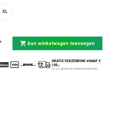
rkocht of niet beschikbaar
nt uitverkocht of niet beschikbaar
Variant uitverkocht of niet beschikbaar
XL
Zweetpak
r Green Hill Zweetpak
Aan winkelwagen toevoegen
GRATIS VERZENDING VANAF €
100,-
m.u.v. grote en zware producten