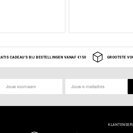
Aan winkelwagen toev
Uitverkocht
ATIS CADEAU’S BIJ BESTELLINGEN VANAF €150
GROOTSTE VO
KLANTENSER