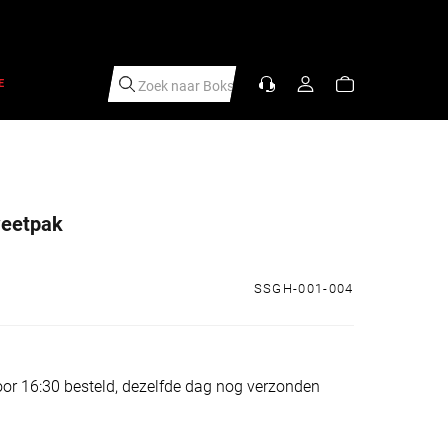
E
Zoek naar
|
weetpak
s
SSGH-001-004
or 16:30 besteld, dezelfde dag nog verzonden