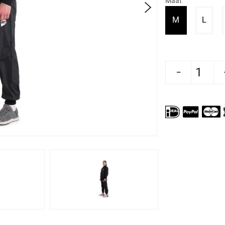
Maat
Variant uitve
Varia
M
L
Aantal verlagen voor Green Hill 
Aantal verhogen voo