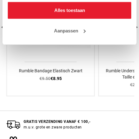
Alles toestaan
Aanpassen
Rumble Bandage Elastisch Zwart
Rumble Undersho
Taille el
€9.50
€8.95
€22
GRATIS VERZENDING VANAF € 100,-
m.u.v. grote en zware producten