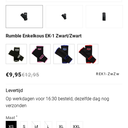
Rumble Enkelkous EK-1 Zwart/Zwart
€9,95
Normale prijs
Aanbiedingsprijs
€12,95
REK1-ZwZw
Levertijd
Op werkdagen voor 16:30 besteld, dezelfde dag nog
verzonden
*
Maat
Variant uitverkocht of niet beschikbaar
Variant uitverkocht of niet beschikbaar
Variant uitverkocht of niet beschikbaar
Variant uitverkocht of niet beschikbaar
Variant uitverkocht of niet beschikb
Variant uitverkocht of niet
XS
S
M
L
XL
XXL