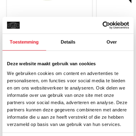
Rumble Enkelkous EK-1 Zwart/Wit
Venum Enke
€12.95
€
€9.95
Toestemming
Details
Over
Deze website maakt gebruik van cookies
We gebruiken cookies om content en advertenties te
personaliseren, om functies voor social media te bieden
MAAK JE AANKOOP NOG BETER
en om ons websiteverkeer te analyseren. Ook delen we
informatie over uw gebruik van onze site met onze
partners voor social media, adverteren en analyse. Deze
SALE
SALE
partners kunnen deze gegevens combineren met andere
informatie die u aan ze heeft verstrekt of die ze hebben
verzameld op basis van uw gebruik van hun services.