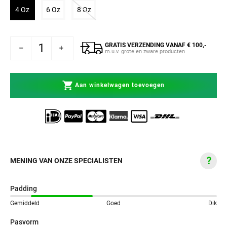
Variant uitverkocht of niet beschikbaar
Variant uitverkocht of niet beschikbaar
Variant uitverkocht of niet beschikbaar
4 Oz
6 Oz
8 Oz
GRATIS VERZENDING VANAF € 100,-
andschoenen Challenger Kids 2.0 Zwart/Zwart
enum Bokshandschoenen Challenger Kids 2.0 Zwart/Zwart
m.u.v. grote en zware producten
Aan winkelwagen toevoegen
MENING VAN ONZE SPECIALISTEN
Padding
Gemiddeld
Goed
Dik
Pasvorm