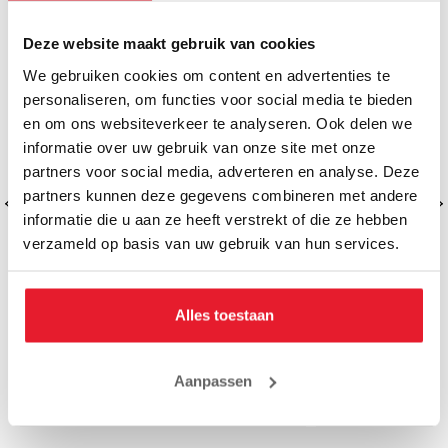
SALE
SALE
Deze website maakt gebruik van cookies
We gebruiken cookies om content en advertenties te
personaliseren, om functies voor social media te bieden
en om ons websiteverkeer te analyseren. Ook delen we
informatie over uw gebruik van onze site met onze
partners voor social media, adverteren en analyse. Deze
partners kunnen deze gegevens combineren met andere
informatie die u aan ze heeft verstrekt of die ze hebben
verzameld op basis van uw gebruik van hun services.
Alles toestaan
Rumble Scheenbeschermers Kous
Rumble Schee
Zwart-Wit
Z
Aanpassen
€19.95
€34.
€17.50