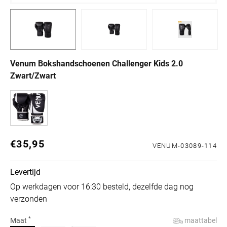
Venum Bokshandschoenen Challenger Kids 2.0
Zwart/Zwart
€35,95
Normale prijs
VENUM-03089-114
Levertijd
Op werkdagen voor 16:30 besteld, dezelfde dag nog
verzonden
*
maattabel
Maat