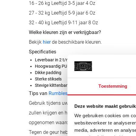
16 - 26 kg Leeftijd 3-5 jaar 4 Oz
27 - 32 kg Leeftijd 5-9 jaar 6 Oz
32 - 40 kg Leeftijd 9-11 jaar 8 Oz
Welke kleuren zijn er verkrijgbaar?
Bekijk
hier
de beschikbare kleuren.
Specificaties
Leverbaar in 2 t/m 8 Oz
Hoogwaardig PU
Dikke padding
Sterke stiksels
Stevige klittenband sluiting
Toestemming
Tips van
Rumblestore.nl
Gebruik tijdens uw training altijd een
bandage of 
Deze website maakt gebruik
zullen krijgen en hierdoor meer bescherming hebb
We gebruiken cookies om cont
opgenomen waardoor de bokshandschoenen langer 
websiteverkeer te analyseren
media, adverteren en analys
Tegen de geur hebben wij verschillende
geurvernie