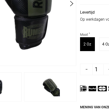
Levertijd
Op werkdagen vo
*
Maat
Variant ui
2 Oz
4 O
Aantal verlagen voor Rumble Bokshandschoenen Juni
Aantal verhogen voor Rumble Bokshands
MENING VAN ONZE