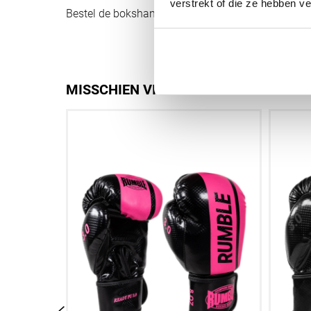
verstrekt of die ze hebben v
Bestel de bokshandschoenen Rumble Junior PU een
MISSCHIEN VIND JE DIT OOK LEUK