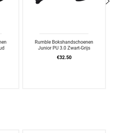
nen
Rumble Bokshandschoenen
Rumb
ud
Junior PU 3.0 Zwart-Grijs
Jun
€32.50
8 OZ
2 OZ
4 OZ
6 OZ
8 OZ
2 OZ