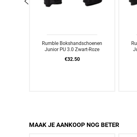
oenen
Rumble Bokshandschoenen
Ru
-Rood
Junior PU 3.0 Zwart-Roze
J
€32.50
8 OZ
2 OZ
4 OZ
6 OZ
8 OZ
2 OZ
MAAK JE AANKOOP NOG BETER