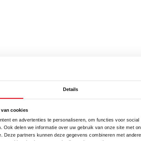
Details
binnenhandschoen
. De bandage of binnenhandschoen zal ervoor
 van cookies
en. Daarnaast zorgen de bandages en binnenhandschoenen ervoor
ent en advertenties te personaliseren, om functies voor social
fris blijven. De bandage of binnenhandschoen kunt u namelijk
. Ook delen we informatie over uw gebruik van onze site met on
e. Deze partners kunnen deze gegevens combineren met andere i
tigers
, dit houdt de handschoenen schoon en fris!