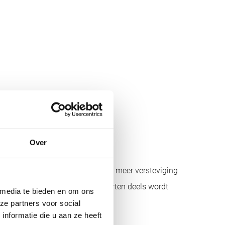
Over
 zorgen dat uw pols en knokkels meer versteviging
 dat het zweet tijdens het sporten deels wordt
 media te bieden en om ons
 eenvoudig uitwassen.
ze partners voor social
nformatie die u aan ze heeft