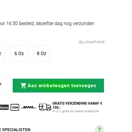
or 16:30 besteld, dezelfde dag nog verzonden
maattabel
tverkocht of niet beschikbaar
Variant uitverkocht of niet beschikbaar
Variant uitverkocht of niet beschikbaar
Variant uitverkocht of niet beschikbaar
z
6 Oz
8 Oz
or PU 3.0 Zwart-Army Green
choenen Junior PU 3.0 Zwart-Army Green
Aan winkelwagen toevoegen
GRATIS VERZENDING VANAF €
100,-
m.u.v. grote en zware producten
 SPECIALISTEN