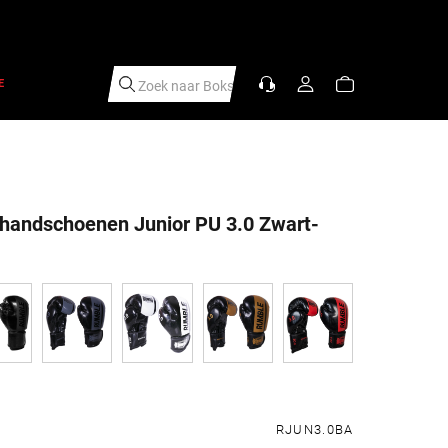
E
Zoek naar
Sc
|
handschoenen Junior PU 3.0 Zwart-
s
RJUN3.0BA