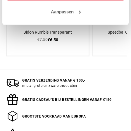
Aanpassen
Bidon Rumble Transparant
Speedbal Cle
€7.50
€1
€6.50
GRATIS VERZENDING VANAF € 100,-
m.u.v. grote en zware producten
GRATIS CADEAU’S BIJ BESTELLINGEN VANAF €150
GROOTSTE VOORRAAD VAN EUROPA