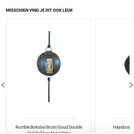
MISSCHIEN VIND JE DIT OOK LEUK
Rumble Boksbal Bruin/Goud Double
Hayabusa D
End Ball leer Metal Ring