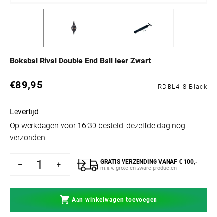
Boksbal Rival Double End Ball leer Zwart
€89,95
Normale prijs
RDBL4-8-Black
Levertijd
Op werkdagen voor 16:30 besteld, dezelfde dag nog
verzonden
GRATIS VERZENDING VANAF € 100,-
sbal Rival Double End Ball leer Zwart
n voor Boksbal Rival Double End Ball leer Zwart
m.u.v. grote en zware producten
Aan winkelwagen toevoegen