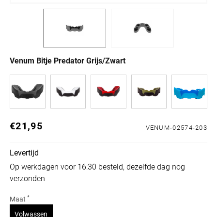
Venum Bitje Predator Grijs/Zwart
€21,95
Normale prijs
VENUM-02574-203
Levertijd
Op werkdagen voor 16:30 besteld, dezelfde dag nog
verzonden
*
Maat
Variant uitverkocht of niet beschikbaar
Volwassen