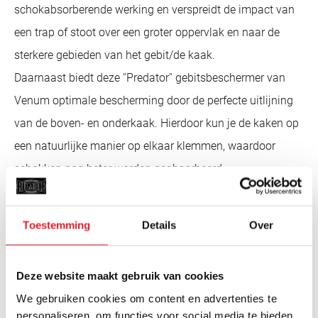
schokabsorberende werking en verspreidt de impact van
een trap of stoot over een groter oppervlak en naar de
sterkere gebieden van het gebit/de kaak.
Daarnaast biedt deze ''Predator'' gebitsbeschermer van
Venum optimale bescherming door de perfecte uitlijning
van de boven- en onderkaak. Hierdoor kun je de kaken op
een natuurlijke manier op elkaar klemmen, waardoor
schokken nog beter worden geabsorbeerd.
Ook is het Venum ''Predator'' bitje voorzien van speciale
luchtkanalen, waardoor je eenvoudiger adem kunt halen
Toestemming
Details
Over
tijdens te training of wedstrijd en optimaal kunt presteren.
Het Venum ''Challenger'' bitje/mouthguard wordt geleverd
Deze website maakt gebruik van cookies
met een handig en hygiënisch bewaardoosje en is
We gebruiken cookies om content en advertenties te
verkrijgbaar in de maat ''adult'' (11 jaar en ouder).
personaliseren, om functies voor social media te bieden