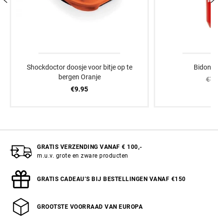
Shockdoctor doosje voor bitje op te
Bidon 
bergen Oranje
€7.
€9.95
GRATIS VERZENDING VANAF € 100,-
m.u.v. grote en zware producten
GRATIS CADEAU’S BIJ BESTELLINGEN VANAF €150
GROOTSTE VOORRAAD VAN EUROPA