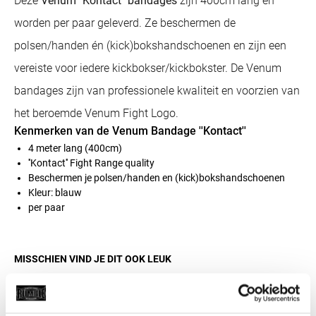
Deze
Venum
''
Kontact
''
bandages
zijn 400cm lang en
worden per paar geleverd. Ze beschermen de
polsen/handen én (kick)bokshandschoenen en zijn een
vereiste voor iedere kickbokser/kickbokster. De Venum
bandages zijn van professionele kwaliteit en voorzien van
het beroemde Venum Fight Logo.
Kenmerken van de Venum Bandage ''Kontact''
4 meter lang (400cm)
''Kontact'' Fight Range quality
Beschermen je polsen/handen en (kick)bokshandschoenen
Kleur: blauw
per paar
MISSCHIEN VIND JE DIT OOK LEUK
SALE
SALE