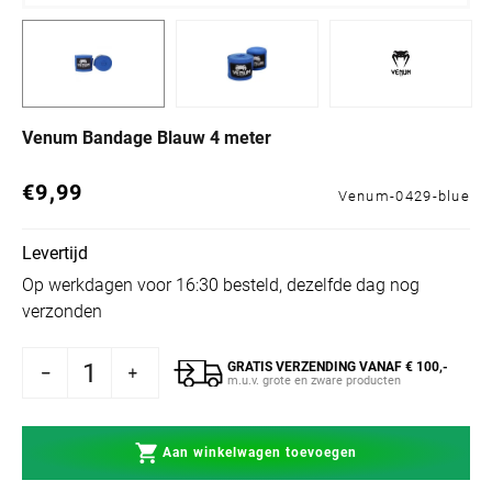
Venum Bandage Blauw 4 meter
€9,99
Normale prijs
Venum-0429-blue
Levertijd
Op werkdagen voor 16:30 besteld, dezelfde dag nog
verzonden
GRATIS VERZENDING VANAF € 100,-
or Venum Bandage Blauw 4 meter
rhogen voor Venum Bandage Blauw 4 meter
m.u.v. grote en zware producten
Aan winkelwagen toevoegen