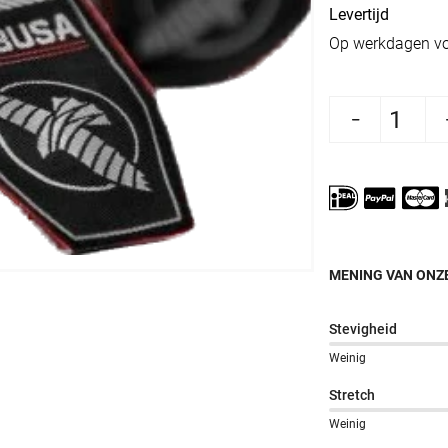
Levertijd
Op werkdagen vo
Aantal verlagen voor Hayabusa Bandage Per
Aantal verhogen voor Hayabus
MENING VAN ONZE
Stevigheid
Weinig
Stretch
Weinig