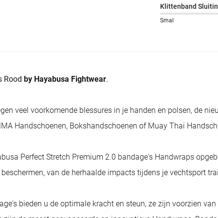
Klittenband Sluiti
Smal
ps Rood
by Hayabusa Fightwear
.
gen veel voorkomende blessures in je handen en polsen, de ni
met MMA Handschoenen, Bokshandschoenen of Muay Thai Handsch
yabusa Perfect Stretch Premium 2.0 bandage's Handwraps opgeb
e beschermen, van de herhaalde impacts tijdens je vechtsport tra
e's bieden u de optimale kracht en steun, ze zijn voorzien va