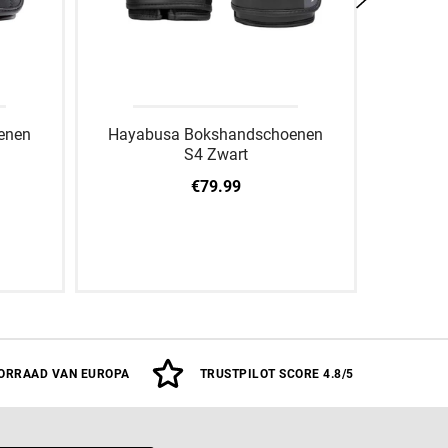
enen
Hayabusa Bokshandschoenen
Hayab
S4 Zwart
€79.99
Z
10 OZ
12 OZ
14 OZ
16 OZ
10 OZ
ORRAAD VAN EUROPA
TRUSTPILOT SCORE 4.8/5