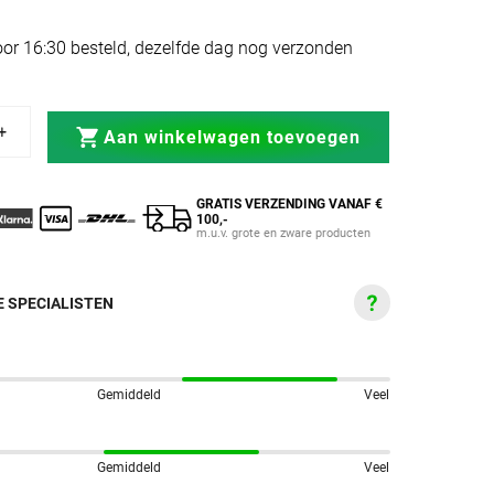
or 16:30 besteld, dezelfde dag nog verzonden
fect Stretch Rood
a Bandage Perfect Stretch Rood
Aan winkelwagen toevoegen
GRATIS VERZENDING VANAF €
100,-
m.u.v. grote en zware producten
 SPECIALISTEN
Gemiddeld
Veel
Gemiddeld
Veel