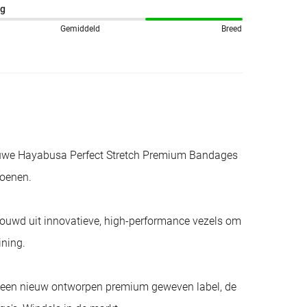
ng
Gemiddeld
Breed
euwe Hayabusa Perfect Stretch Premium Bandages
oenen.
ouwd uit innovatieve, high-performance vezels om
ining.
n een nieuw ontworpen premium geweven label, de