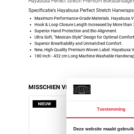
Hayabusa Perfect Stretch Premium Boksbandage's 
Specificatie's Hayabusa Perfect Stretch Hanwraps
Maximum Performance-Grade Materials. Hayabusa Vec
Hook & Loop Closure Length Increased by More than 
Superior Hand Protection and Bio-Alignment.
Ultra Soft, “Mexican-Style” Design for Optimal Comfort
Superior Breathability and Unmatched Comfort.
New, High-Quality Premium Woven Label. Hayabusa Ve
180 Inch - 432 cm Long Machine-Washable Handwra
MISSCHIEN VIND JE DIT OOK LEUK
NIEUW
NIE
Toestemming
Deze website maakt gebruik