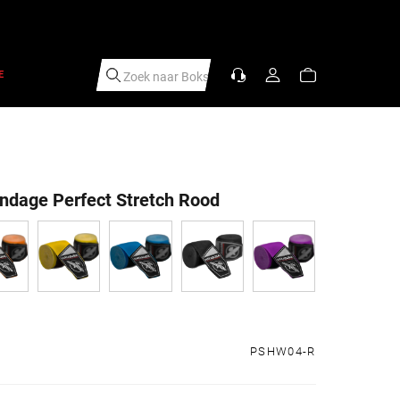
E
Zoek naar
|
dage Perfect Stretch Rood
s
PSHW04-R