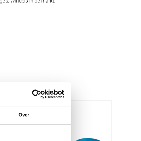
's, Windels in de markt.
NIEUW
Over