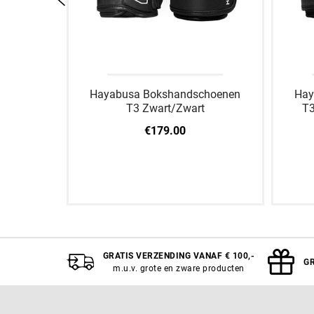
hoenen
Hayabusa Bokshandschoenen
Hay
ck
T3 Zwart/Zwart
T3
€179.00
6 OZ
10 OZ
12 OZ
14 OZ
16 OZ
18 OZ
GRATIS VERZENDING VANAF € 100,-
GR
m.u.v. grote en zware producten