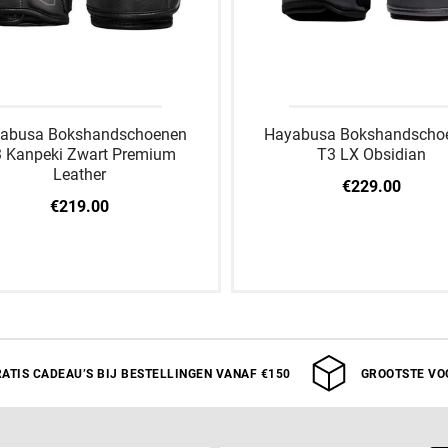
abusa Bokshandschoenen
Hayabusa Bokshandscho
 Kanpeki Zwart Premium
T3 LX Obsidian
Leather
€229.00
€219.00
12 OZ
14 OZ
16 OZ
12 OZ
14 OZ
16 O
ATIS CADEAU’S BIJ BESTELLINGEN VANAF €150
GROOTSTE VO