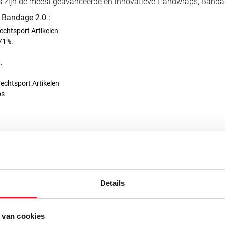
zijn de meest geavanceerde en innovatieve Handwraps, Bandage
 Bandage 2.0 :
htsport Artikelen
71%.
.
chtsport Artikelen
ps
UW
NIEUW
Details
 van cookies