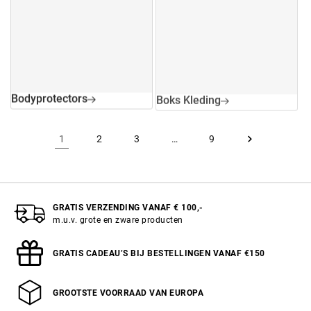
Bodyprotectors
Boks Kleding
1
2
3
…
9
GRATIS VERZENDING VANAF € 100,-
m.u.v. grote en zware producten
GRATIS CADEAU’S BIJ BESTELLINGEN VANAF €150
GROOTSTE VOORRAAD VAN EUROPA