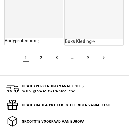
Bodyprotectors
Boks Kleding
1
2
3
…
9
GRATIS VERZENDING VANAF € 100,-
m.u.v. grote en zware producten
GRATIS CADEAU’S BIJ BESTELLINGEN VANAF €150
GROOTSTE VOORRAAD VAN EUROPA