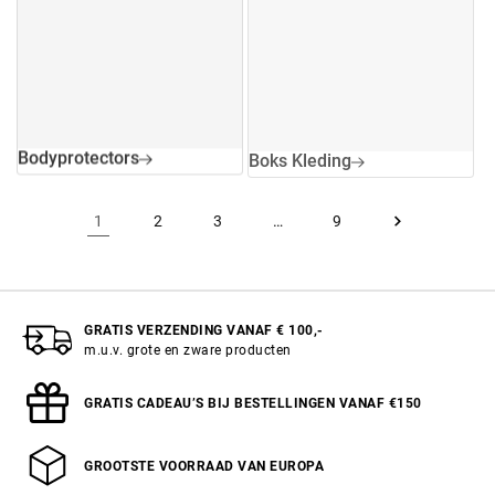
Bodyprotectors
Boks Kleding
1
2
3
…
9
GRATIS VERZENDING VANAF € 100,-
m.u.v. grote en zware producten
GRATIS CADEAU’S BIJ BESTELLINGEN VANAF €150
GROOTSTE VOORRAAD VAN EUROPA