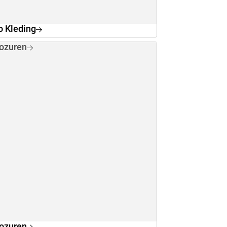
o Kleding
ozuren
ozuren