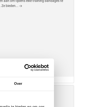
en aan om tijdens elke training bandages te
 Ze bieden...
age
Over
n en Sjerpen
 media te bieden en om ons