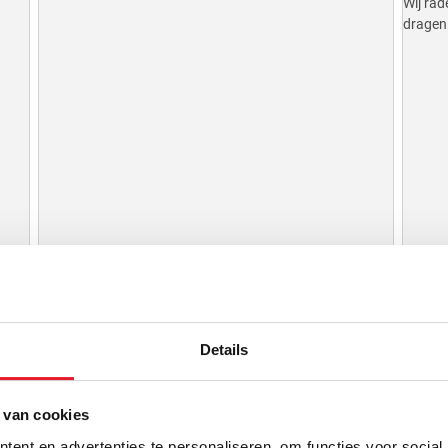
Wij rad
dragen.
Bad Boy
Band
Details
Banden BJJ
Bande
 van cookies
ent en advertenties te personaliseren, om functies voor social