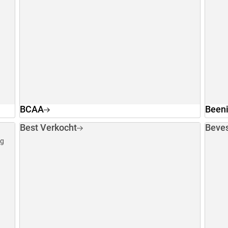
BCAA
Been
Best Verkocht
Beves
rg