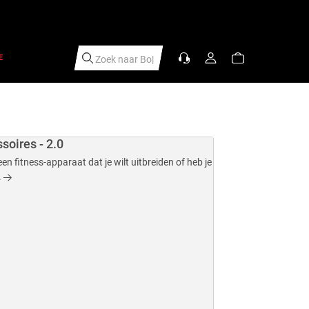
E
Zoek naar
Schee
|
soires - 2.0
een fitness-apparaat dat je wilt uitbreiden of heb je
.