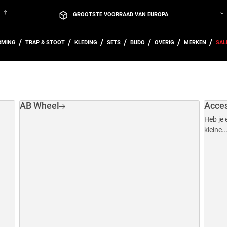
GROOTSTE VOORRAAD VAN EUROPA
VEILIG BETALEN MET O.A. IDEAL & PAYPAL
RMING
TRAP & STOOT
KLEDING
SETS
BUDO
OVERIG
MERKEN
SAL
KOM LANGS IN ONZE WINKEL IN HOUTEN, UTRECHT!
GRATIS VERZENDING VANAF € 100,-
m.u.v. grote en zware producten
GRATIS CADEAU’S BIJ BESTELLINGEN VANAF €150
GROOTSTE VOORRAAD VAN EUROPA
AB Wheel
Acces
VEILIG BETALEN MET O.A. IDEAL & PAYPAL
Heb je 
kleine..
KOM LANGS IN ONZE WINKEL IN HOUTEN, UTRECHT!