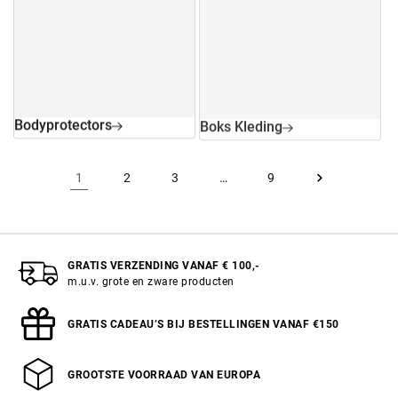
Bodyprotectors
Boks Kleding
1
2
3
…
9
GRATIS VERZENDING VANAF € 100,-
m.u.v. grote en zware producten
GRATIS CADEAU’S BIJ BESTELLINGEN VANAF €150
GROOTSTE VOORRAAD VAN EUROPA